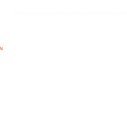
Über uns
Leistungen
Projekte
Kundenfeedback
FA
EN
er
zahlen.
n.